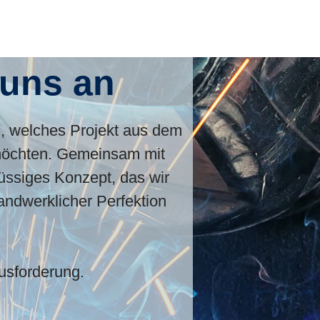
 uns an
l, welches Projekt aus dem
möchten. Gemeinsam mit
lüssiges Konzept, das wir
andwerklicher Perfektion
usforderung.